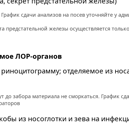
а, секрет предстательной железы)
 График сдачи анализов на посев уточняйте у ад
та предстательной железы осуществляется только
емое ЛОР-органов
а риноцитограмму; отделяемое из нос
т до забора материала не сморкаться. График сда
раторов
кобы из носоглотки и зева на инфекц