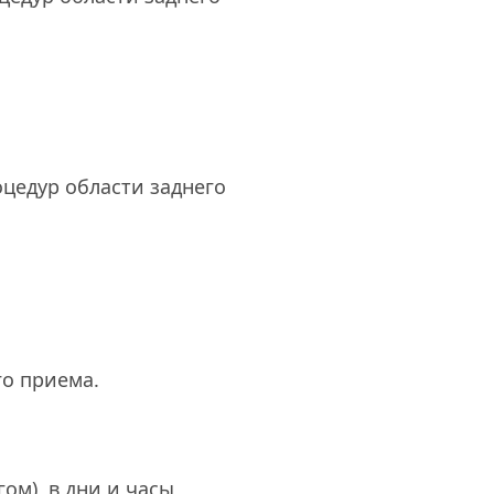
цедур области заднего 
го приема.
м)  в дни и часы 