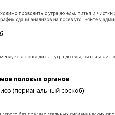
одимо проводить с утра до еды, питья и чистки з
График сдачи анализов на посев уточняйте у адми
б
ендуется проводить с утра до еды, питья и чистк
емое половых органов
биоз (перианальный соскоб)
 строго без предварительных гигиенических проц