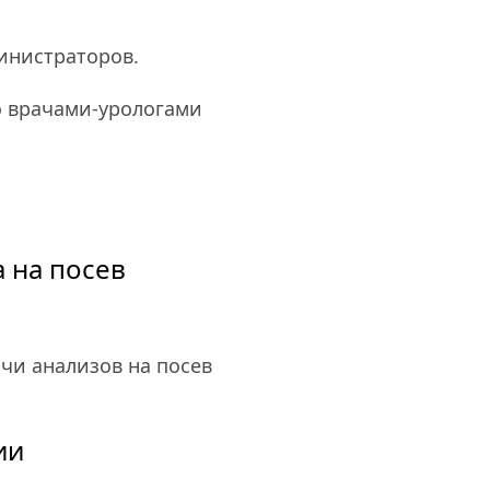
министраторов.
 врачами-урологами 
а на посев
чи анализов на посев 
ии