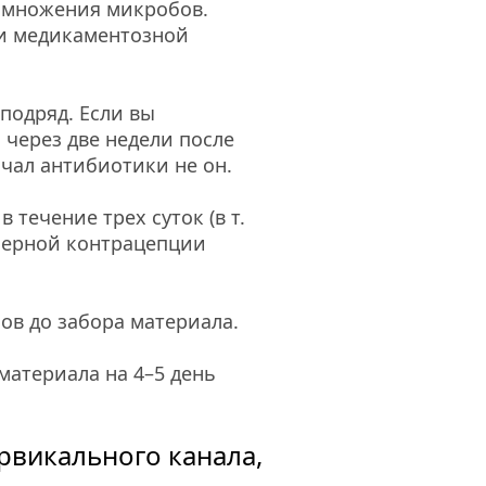
змножения микробов. 
и медикаментозной 
одряд. Если вы 
через две недели после 
ачал антибиотики не он.
течение трех суток (в т. 
ьерной контрацепции 
ов до забора материала.
атериала на 4–5 день 
викального канала, 