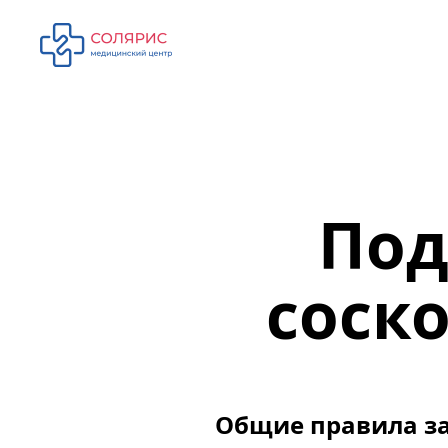
Под
соск
Общие правила за