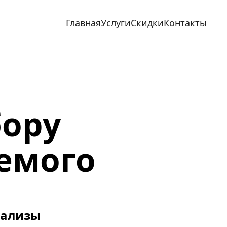
Главная
Услуги
Скидки
Контакты
ору 
яемого
нализы