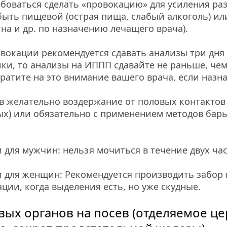
боваться сделать «провокацию» для усиления ра
ыть пищевой (острая пища, слабый алкоголь) ил
на и др. по назначению лечащего врача).
вокации рекомендуется сдавать анализы три дня п
и, то анализы на ИППП сдавайте не раньше, чем 
ратите на это внимание вашего врача, если назн
 желательно воздержание от половых контактов в 
ых) или обязательно с применением методов бар
для мужчин: нельзя мочиться в течение двух час
для женщин: Рекомендуется производить забор м
ции, когда выделения есть, но уже скудные.
ых органов на посев (отделяемое цер